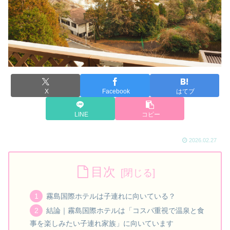
X
Facebook
はてブ
LINE
コピー
2026.02.27
目次
霧島国際ホテルは子連れに向いている？
結論｜霧島国際ホテルは「コスパ重視で温泉と食
事を楽しみたい子連れ家族」に向いています