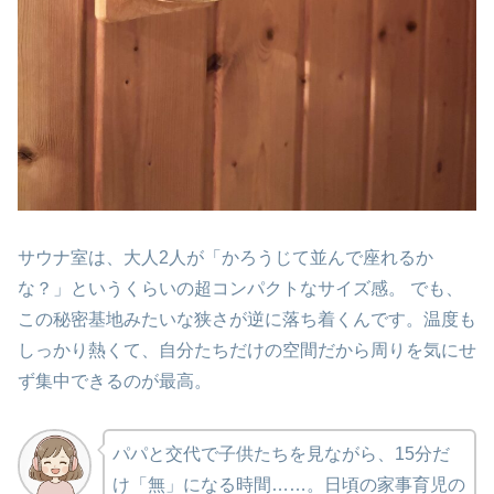
サウナ室は、大人2人が「かろうじて並んで座れるか
な？」というくらいの超コンパクトなサイズ感。 でも、
この秘密基地みたいな狭さが逆に落ち着くんです。温度も
しっかり熱くて、自分たちだけの空間だから周りを気にせ
ず集中できるのが最高。
パパと交代で子供たちを見ながら、15分だ
け「無」になる時間……。日頃の家事育児の