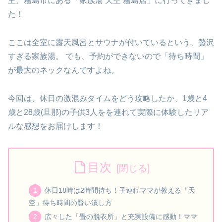
主、霧島市にある「家族湯 天空 霧島店」に行ってきまし
た！
ここは全室に露天風呂とサウナが付いているという、贅沢
すぎる家族湯。 でも、予約ができないので「待ち時間」
が最大のネックなんですよね。
今回は、休日の激混みタイムをどう攻略したか、1歳と4
歳と28歳(旦那)の子供3人をを連れて実際に体験したリア
ルな感想をお届けします！
目次
休日18時は2時間待ち！子連れママが教える「天
空」待ち時間の賢い潰し方
広々した「畳の脱衣所」と充実設備に感動！ママ