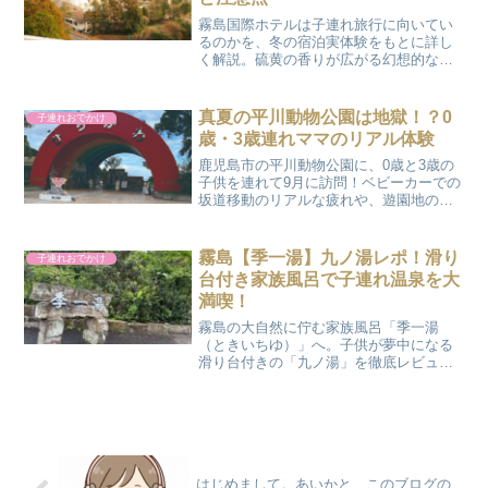
霧島国際ホテルは子連れ旅行に向いてい
るのかを、冬の宿泊実体験をもとに詳し
く解説。硫黄の香りが広がる幻想的な温
泉の雰囲気やカニ食べ放題ビュッフェの
満足度、混雑や注意点まで整理し、メリ
ットとデメリットの両面から予約前に判
真夏の平川動物公園は地獄！？0
子連れおでかけ
断できる内容です。
歳・3歳連れママのリアル体験
鹿児島市の平川動物公園に、0歳と3歳の
子供を連れて9月に訪問！ベビーカーでの
坂道移動のリアルな疲れや、遊園地の観
覧車が「蒸し風呂」だった失敗談など、
ママ目線の本音を公開します。授乳室の
状況や暑さ対策の持ち物リストも必見。
霧島【季一湯】九ノ湯レポ！滑り
子連れおでかけ
これさえ読めば子連れ平川動物公園の攻
台付き家族風呂で子連れ温泉を大
略はバッチリです！
満喫！
霧島の大自然に佇む家族風呂「季一湯
（ときいちゆ）」へ。子供が夢中になる
滑り台付きの「九ノ湯」を徹底レビュ
ー！広々とした脱衣所やReFaのドライヤ
ー、湯上がりのアイス冷蔵庫など、子連
れママに嬉しいポイントが満載。おもち
ゃの貸し出しもあり、手ぶらで最高の癒
やし時間を過ごせます♪
はじめまして。あいかと、このブログの