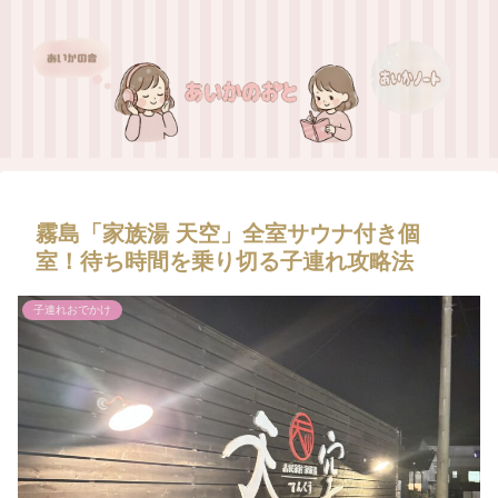
霧島「家族湯 天空」全室サウナ付き個
室！待ち時間を乗り切る子連れ攻略法
子連れおでかけ