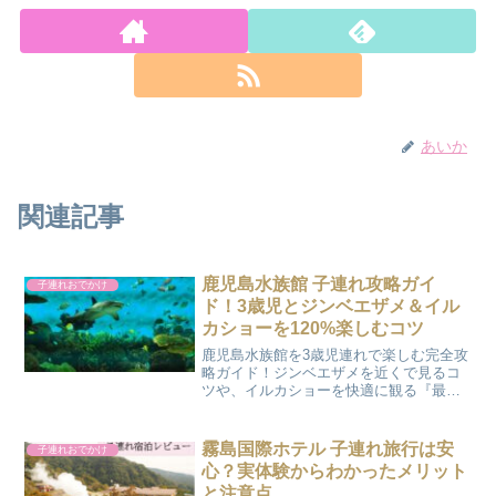
あいか
関連記事
鹿児島水族館 子連れ攻略ガイ
子連れおでかけ
ド！3歳児とジンベエザメ＆イル
カショーを120%楽しむコツ
鹿児島水族館を3歳児連れで楽しむ完全攻
略ガイド！ジンベエザメを近くで見るコ
ツや、イルカショーを快適に観る『最上
段』のメリットを解説。ベビーカーなし
で後悔した体験談やランチ情報など、マ
マ目線のリアルな口コミを凝縮しまし
霧島国際ホテル 子連れ旅行は安
子連れおでかけ
た。
心？実体験からわかったメリット
と注意点