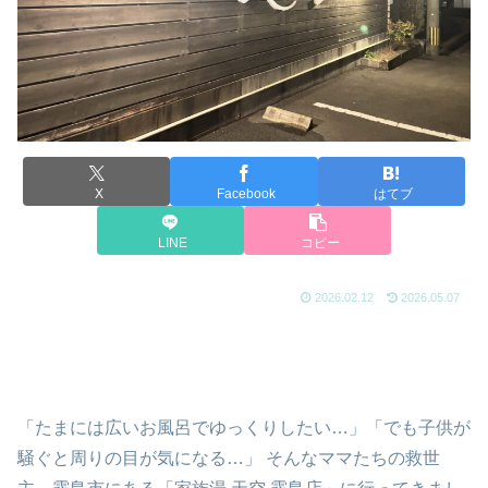
X
Facebook
はてブ
LINE
コピー
2026.02.12
2026.05.07
「たまには広いお風呂でゆっくりしたい…」「でも子供が
騒ぐと周りの目が気になる…」 そんなママたちの救世